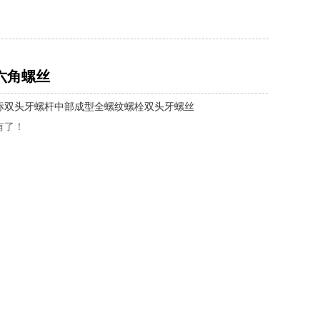
六角螺丝
标双头牙螺杆中部成型全螺纹螺栓双头牙螺丝
有了！