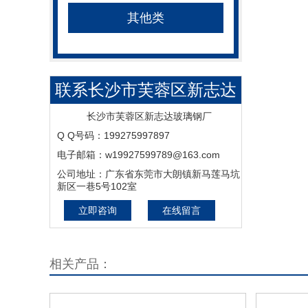
其他类
联系长沙市芙蓉区新志达
玻璃钢厂
长沙市芙蓉区新志达玻璃钢厂
Q Q号码：199275997897
电子邮箱：w19927599789@163.com
公司地址：广东省东莞市大朗镇新马莲马坑
新区一巷5号102室
立即咨询
在线留言
相关产品：