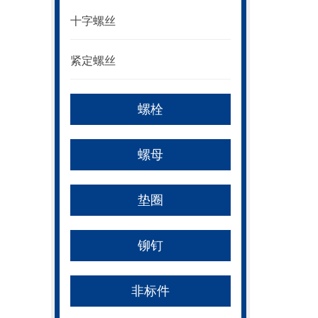
十字螺丝
紧定螺丝
螺栓
螺母
垫圈
铆钉
非标件