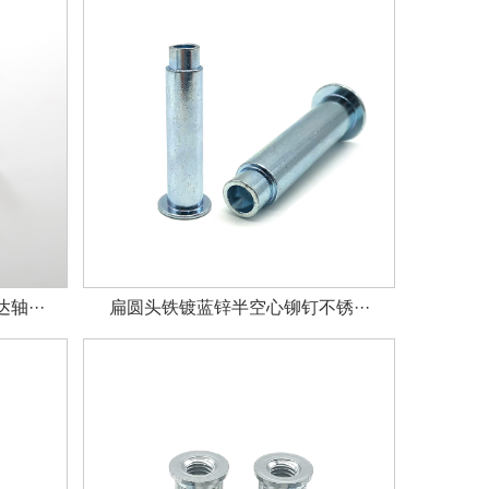
···
扁圆头铁镀蓝锌半空心铆钉不锈···