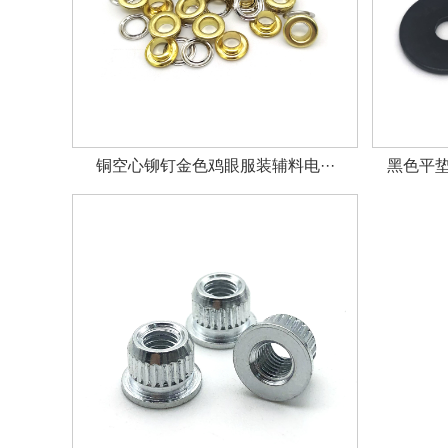
铜空心铆钉金色鸡眼服装辅料电···
黑色平垫圈