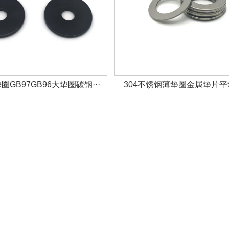
GB97GB96大垫圈碳钢···
304不锈钢薄垫圈金属垫片平垫