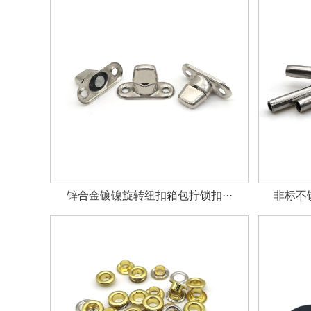
锌合金镀镍旋转纽扣箱包拧锁扣···
非标不锈